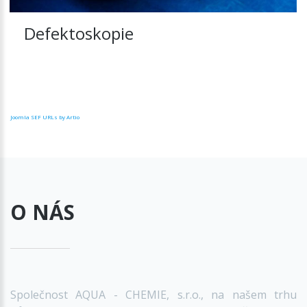
Defektoskopie
Joomla SEF URLs by Artio
O NÁS
Společnost AQUA - CHEMIE, s.r.o., na našem trhu