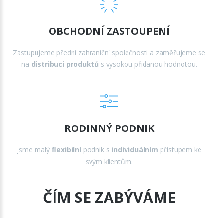
OBCHODNÍ ZASTOUPENÍ
Zastupujeme přední zahraniční společnosti a zaměřujeme se
na
distribuci produktů
s vysokou přidanou hodnotou.
RODINNÝ PODNIK
Jsme malý
flexibilní
podnik s
individuálním
přístupem ke
svým klientům.
ČÍM SE ZABÝVÁME