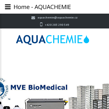
Home - AQUACHEMIE
aquachemie@aquachemie.cz
+420 283 290 549