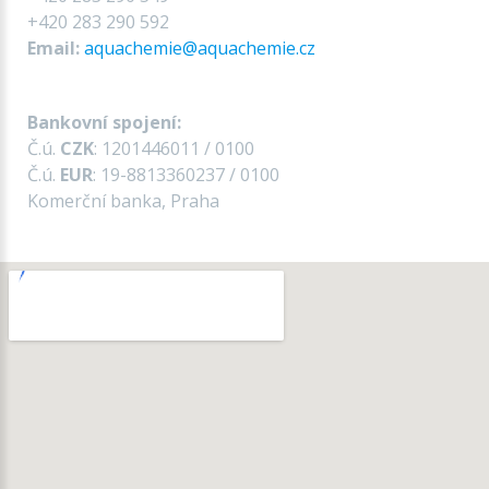
+420 283 290 592
Email:
aquachemie@aquachemie.cz
Bankovní spojení:
Č.ú.
CZK
: 1201446011 / 0100
Č.ú.
EUR
: 19-8813360237 / 0100
Komerční banka, Praha