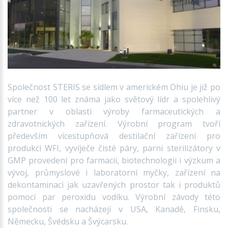
Společnost STERIS se sídlem v americkém Ohiu je již po
více než 100 let známa jako světový lídr a spolehlivý
partner v oblasti výroby farmaceutických a
zdravotnických zařízení. Výrobní program tvoří
především vícestupňová destilační zařízení pro
produkci WFI, vyvíječe čisté páry, parní sterilizátory v
GMP provedení pro farmacii, biotechnologii i výzkum a
vývoj, průmyslové i laboratorní myčky, zařízení na
dekontaminaci jak uzavřených prostor tak i produktů
pomocí par peroxidu vodíku. Výrobní závody této
společnosti se nacházejí v USA, Kanadě, Finsku,
Německu, Švédsku a Švýcarsku.