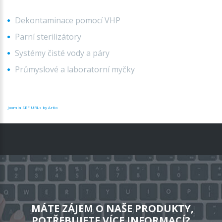
Dekontaminace pomocí VHP
Parní sterilizátory
Systémy čisté vody a páry
Průmyslové a laboratorní myčky
Joomla SEF URLs by Artio
MÁTE ZÁJEM O NAŠE PRODUKTY,
POTŘEBUJETE VÍCE INFORMACÍ?