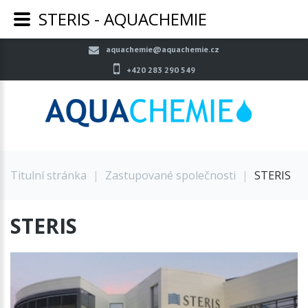
STERIS - AQUACHEMIE
aquachemie@aquachemie.cz
+420 283 290 549
Titulní stránka
|
Zastupované společnosti
|
STERIS
STERIS